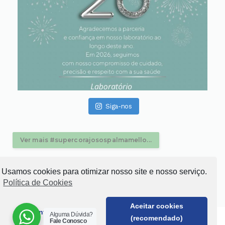
Siga-nos
Ver mais #supercorajosospalmamello...
Usamos cookies para otimizar nosso site e nosso serviço.
Política de Cookies
Aceitar cookies
Somente funcional
© Laboratório Palma Mello. Todos os Direitos Reservados.
Alguma Dúvida?
(recomendado)
Fale Conosco