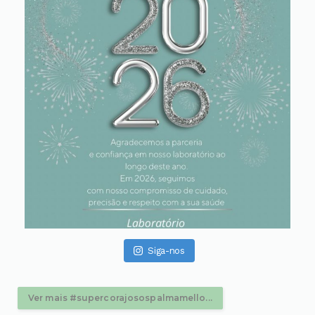
Siga-nos
Ver mais #supercorajosospalmamello...